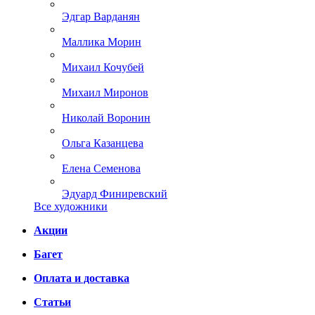
Эдгар Варданян
Маллика Морин
Михаил Кочубей
Михаил Миронов
Николай Воронин
Ольга Казанцева
Елена Семенова
Эдуард Финиревский
Все художники
Акции
Багет
Оплата и доставка
Статьи