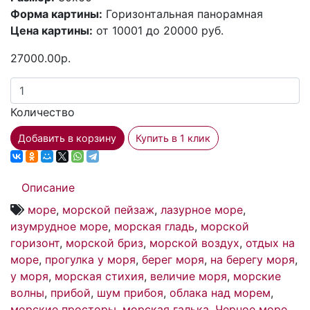
Форма картины:
Горизонтальная панорамная
Цена картины:
от 10001 до 20000 руб.
27000.00р.
Количество
Добавить в корзину
Купить в 1 клик
Описание
море
,
морской пейзаж
,
лазурное море
,
изумрудное море
,
морская гладь
,
морской
горизонт
,
морской бриз
,
морской воздух
,
отдых на
море
,
прогулка у моря
,
берег моря
,
на берегу моря
,
у моря
,
морская стихия
,
величие моря
,
морские
волны
,
прибой
,
шум прибоя
,
облака над морем
,
морские просторы
,
морская галька
,
Черное море
,