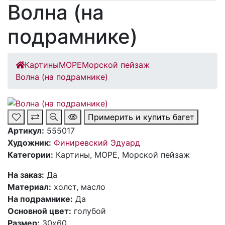
Волна (на
подрамнике)
Картины
МОРЕ
Морской пейзаж
Волна (на подрамнике)
Примерить и купить багет
Артикул:
555017
Художник:
Финиревский Эдуард
Категории:
Картины, МОРЕ, Морской пейзаж
Ha заказ:
Дa
Материал:
холст, масло
На подрамнике:
Да
Основной цвет:
голубой
Размер:
30х60