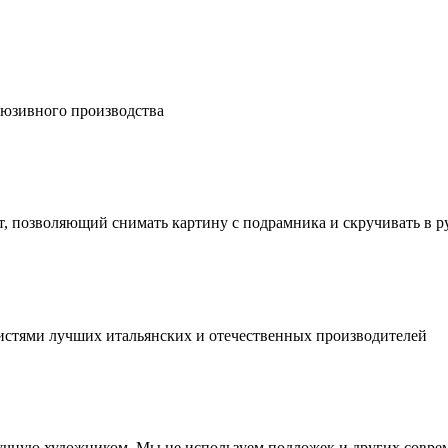
люзивного производства
, позволяющий снимать картину с подрамника и скручивать в р
истями лучших итальянских и отечественных производителей
учную художником. Мы не используем подложек и других совре