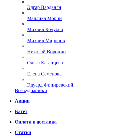
Эдгар Варданян
Маллика Морин
Михаил Кочубей
Михаил Миронов
Николай Воронин
Ольга Казанцева
Елена Семенова
Эдуард Финиревский
Все художники
Акции
Багет
Оплата и доставка
Статьи