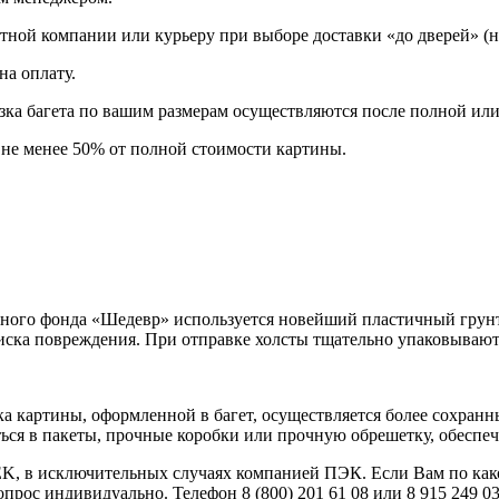
ртной компании или курьеру при выборе доставки «до дверей» (
на оплату.
зка багета по вашим размерам осуществляются после полной или
 не менее 50% от полной стоимости картины.
ного фонда «Шедевр» используется новейший пластичный грунт
риска повреждения. При отправке холсты тщательно упаковывают
ка картины, оформленной в багет, осуществляется более сохранн
ться в пакеты, прочные коробки или прочную обрешетку, обесп
K, в исключительных случаях компанией ПЭК. Если Вам по како
ос индивидуально. Телефон 8 (800) 201 61 08 или 8 915 249 03