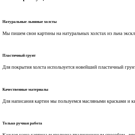
Натуральные льняные холсты
Мы пишем свои картины на натуральных холстах из льна экск
Пластичный грунт
Для покрытия холста используется новейший пластичный грунт
Качественные материалы
Для написания картин мы пользуемся масляными красками и к
Только ручная работа
Каждая наша картина выполнена традиционным способом - вр