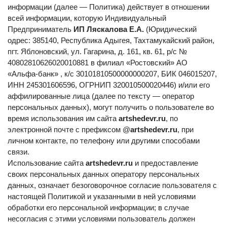
информации (далее — Политика) действует в отношении 
всей информации, которую Индивидуальный 
Предприниматель 
ИП Ляскалова Е.А. 
(Юридический 
одрес: 385140, Республика Адыгея, Тахтамукайский район, 
пгт. Яблоновский, ул. Гагарина, д. 161, кв. 61, р/с № 
40802810626020010881 
в филиал «Ростовский» АО 
«Альфа-банк» , 
к/с 30101810500000000207, 
БИК 046015207, 
ИНН 245301606596, ОГРНИП 320010500020446) и/или его 
аффилированные лица (далее по тексту — оператор 
персональных данных), могут получить о пользователе во 
время использования им сайта 
artshedevr.ru
, по 
электронной почте с префиксом @
artshedevr.ru
, при 
личном контакте, по телефону или другими способами 
связи.
Использование сайта 
artshedevr.ru 
и предоставление 
своих персональных данных оператору персональных 
данных, означает безоговорочное согласие пользователя с 
настоящей Политикой и указанными в ней условиями 
обработки его персональной информации; в случае 
несогласия с этими условиями пользователь должен 