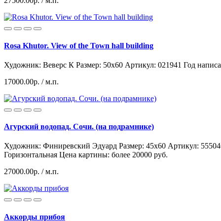
27500.00р.
/ м.п.
Rosa Khutor. View of the Town hall building
Художник: Веверс К
Размер: 50x60
Артикул: 021941
Год написа
17000.00р.
/ м.п.
Агурский водопад. Сочи. (на подрамнике)
Художник: Финиревский Эдуард
Размер: 45x60
Артикул: 55504
Горизонтальная
Цена картины: более 20000 руб.
27000.00р.
/ м.п.
Аккорды прибоя