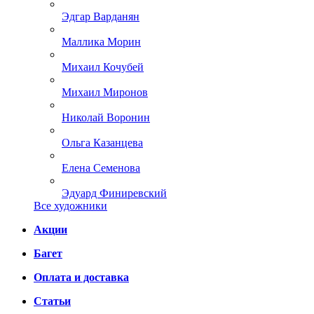
Эдгар Варданян
Маллика Морин
Михаил Кочубей
Михаил Миронов
Николай Воронин
Ольга Казанцева
Елена Семенова
Эдуард Финиревский
Все художники
Акции
Багет
Оплата и доставка
Статьи