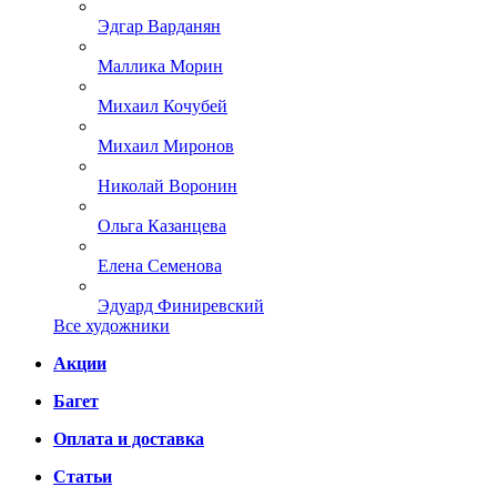
Эдгар Варданян
Маллика Морин
Михаил Кочубей
Михаил Миронов
Николай Воронин
Ольга Казанцева
Елена Семенова
Эдуард Финиревский
Все художники
Акции
Багет
Оплата и доставка
Статьи