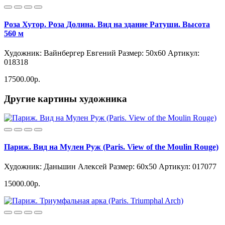
Роза Хутор. Роза Долина. Вид на здание Ратуши. Высота
560 м
Художник: Вайнбергер Евгений
Размер: 50x60
Артикул:
018318
17500.00р.
Другие картины художника
Париж. Вид на Мулен Руж (Paris. View of the Moulin Rouge)
Художник: Даньшин Алексей
Размер: 60x50
Артикул: 017077
15000.00р.