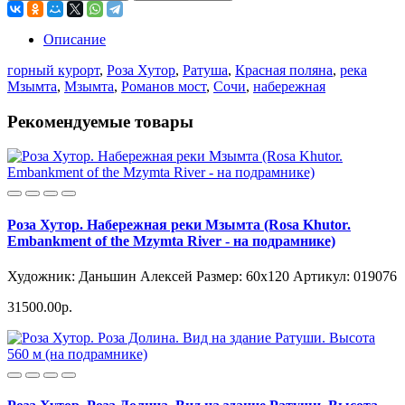
Описание
горный курорт
,
Роза Хутор
,
Ратуша
,
Красная поляна
,
река
Мзымта
,
Мзымта
,
Романов мост
,
Сочи
,
набережная
Рекомендуемые товары
Роза Хутор. Набережная реки Мзымта (Rosa Khutor.
Embankment of the Mzymta River - на подрамнике)
Художник: Даньшин Алексей
Размер: 60x120
Артикул: 019076
31500.00р.