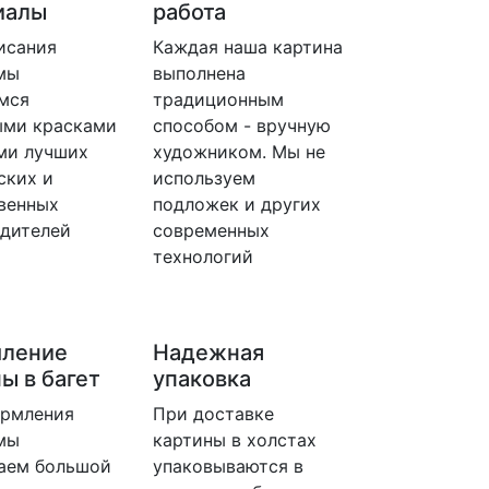
иалы
работа
исания
Каждая наша картина
мы
выполнена
мся
традиционным
ыми красками
способом - вручную
ми лучших
художником. Мы не
ских и
используем
венных
подложек и других
дителей
современных
технологий
ление
Надежная
ы в багет
упаковка
ормления
При доставке
мы
картины в холстах
аем большой
упаковываются в