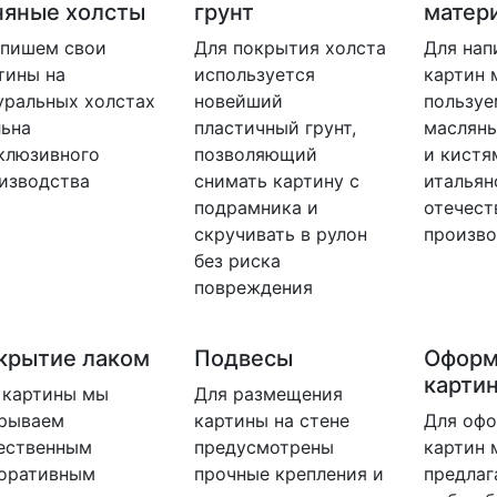
няные холсты
грунт
матер
пишем свои
Для покрытия холста
Для нап
тины на
используется
картин 
уральных холстах
новейший
пользуе
льна
пластичный грунт,
маслян
клюзивного
позволяющий
и кистя
изводства
снимать картину с
итальян
подрамника и
отечест
скручивать в рулон
произво
без риска
повреждения
крытие лаком
Подвесы
Оформ
картин
 картины мы
Для размещения
рываем
картины на стене
Для оф
ественным
предусмотрены
картин 
оративным
прочные крепления и
предлаг