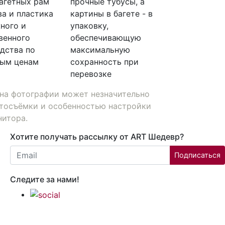
агетных рам
прочные тубусы, а
ва и пластика
картины в багете - в
ного и
упаковку,
венного
обеспечивающую
дства по
максимальную
ным ценам
сохранность при
перевозке
на фотографии может незначительно
фотосъёмки и особенностью настройки
нитора.
Хотите получать рассылку от ART Шедевр?
Email:
Подписаться
Следите за нами!