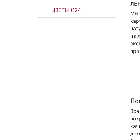
ль
- ЦВЕТЫ (124)
Мы 
кар
нат
из 
экс
про
По
Все
пок
кач
дек