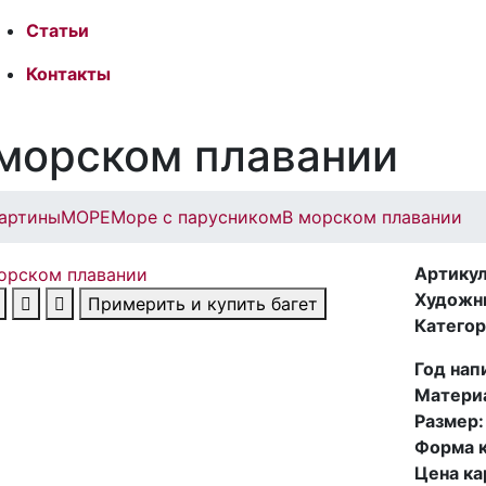
Статьи
Контакты
морском плавании
артины
МОРЕ
Море с парусником
В морском плавании
Артикул
Художн
Примерить и купить багет
Категор
Год нап
Матери
Размер:
Форма к
Цена ка