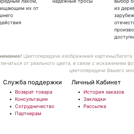
вредным лаком,
надежные тросы
выбор б
ищающим их от
из дере
шнего
зарубеж
действия
отечест
произво
доступ
нимание!
Цветопередача изображения картины/багета 
тличаться от реального цвета, в связи с искажением 
цветопередачи Вашего мо
Служба поддержки
Личный Кабинет
Возврат товара
История заказов
Консультации
Закладки
Сотрудничество
Рассылка
Партнерам