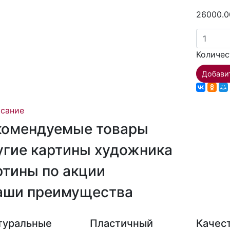
26000.0
Количес
Добави
сание
комендуемые товары
угие картины художника
ртины по акции
аши преимущества
туральные
Пластичный
Качес