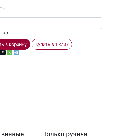
0р.
тво
ть в корзину
Купить в 1 клик
твенные
Только ручная