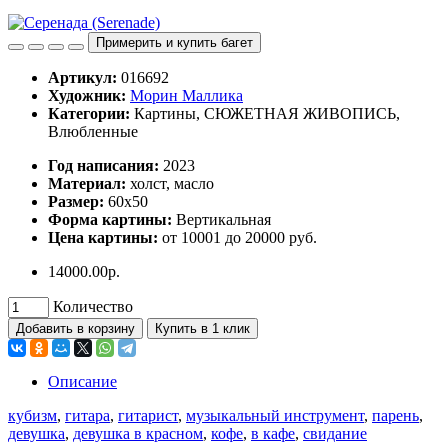
Примерить и купить багет
Артикул:
016692
Художник:
Морин Маллика
Категории:
Картины, СЮЖЕТНАЯ ЖИВОПИСЬ,
Влюбленные
Год написания:
2023
Материал:
холст, масло
Размер:
60х50
Форма картины:
Вертикальная
Цена картины:
от 10001 до 20000 руб.
14000.00р.
Количество
Добавить в корзину
Купить в 1 клик
Описание
кубизм
,
гитара
,
гитарист
,
музыкальный инструмент
,
парень
,
девушка
,
девушка в красном
,
кофе
,
в кафе
,
свидание