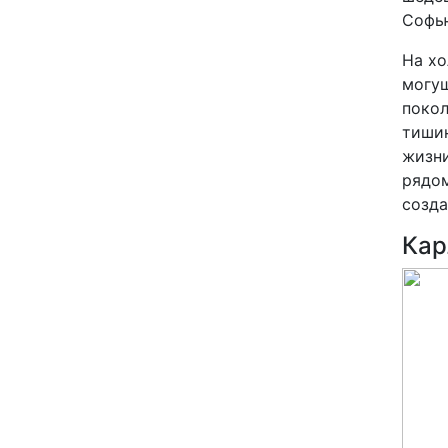
Софью
На хо
могущ
покол
тишин
жизни
рядом
созда
Кар