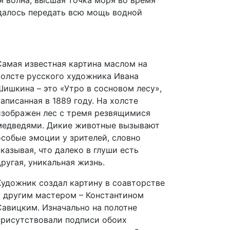
удалось передать всю мощь водной
Самая известная картина маслом на
холсте русского художника Ивана
Шишкина – это «Утро в сосновом лесу»,
написанная в 1889 году. На холсте
изображен лес с тремя резвящимися
медведями. Дикие животные вызывают
особые эмоции у зрителей, словно
указывая, что далеко в глуши есть
другая, уникальная жизнь.
Художник создал картину в соавторстве
с другим мастером – Константином
Савицким. Изначально на полотне
присутствовали подписи обоих