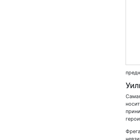
предн
Уил
Самая
носит
прини
герои
Фрега
невзи