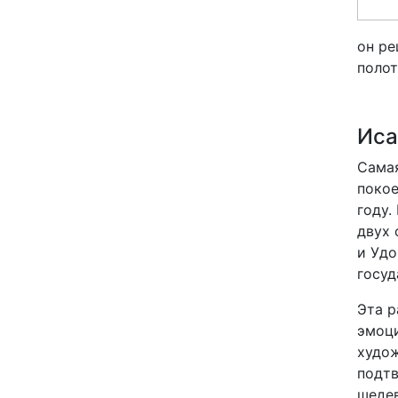
он ре
полот
Иса
Самая
покое
году.
двух 
и Удо
госуд
Эта р
эмоци
худож
подтв
шедев