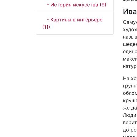
- История искусства (9)
Ива
- Картины в интерьере
Саму
(11)
худож
назыв
шедев
единс
макс
натур
На хо
групп
облом
круше
же да
Люди 
верит
до ро
моряк