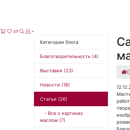
Са
Категории блога
м
Благотворительность (4)
Выставки (23)
С
Новости (18)
12.12
Масте
Статьи (26)
работ
творе
- Все о картинах
изобр
маслом (7)
рома
Брюл