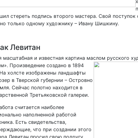
шил стереть подпись второго мастера. Свой поступок 
но только одному художнику – Ивану Шишкину.
ак Левитан
 масштабная и известная картина маслом русского х
м». Произведение создано в 1894
 На холсте изображены ландшафты
озер в Тверской губернии – Островно
мля. Сейчас полотно находится в
арственной Третьяковской галереи.
абота считается наиболее
онально наполненной работой
ника. Есть свидетельства,
ерждающие, что при создании этого
ра Левитан просил свою подругу