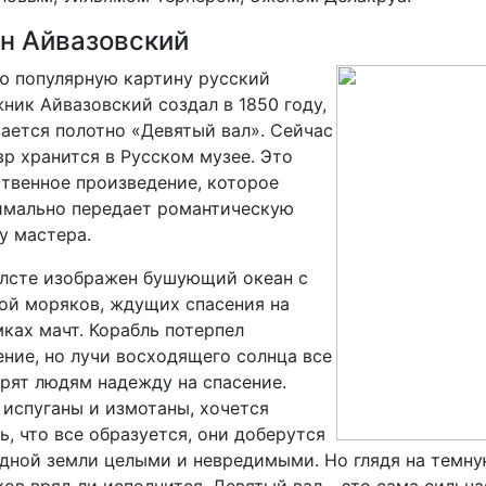
н Айвазовский
ю популярную картину русский
ник Айвазовский создал в 1850 году,
ается полотно «Девятый вал». Сейчас
р хранится в Русском музее. Это
твенное произведение, которое
имально передает романтическую
у мастера.
лсте изображен бушующий океан с
ой моряков, ждущих спасения на
ках мачт. Корабль потерпел
ние, но лучи восходящего солнца все
рят людям надежду на спасение.
испуганы и измотаны, хочется
ь, что все образуется, они доберутся
дной земли целыми и невредимыми. Но глядя на темну
ов вряд ли исполнится. Девятый вал – это сама сильна