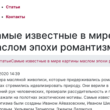
Статьи
Контакты
мые известные в мир
аслом эпохи романтиз
татьи
Самые известные в мире картины маслом эпохи
.2020 14:39
ра масляной живописи, которые придерживались рома
ах стремились идеализировать природу. Они верили в
ний рук человеческих, презирали рассудительность и 
ажали на полотнах экзотические мотивы. Самые извес
нтизма были созданы Иваном Айвазовским, Иваном Ши
ловым, Уильямом Тернером, Эженом Делакруа.