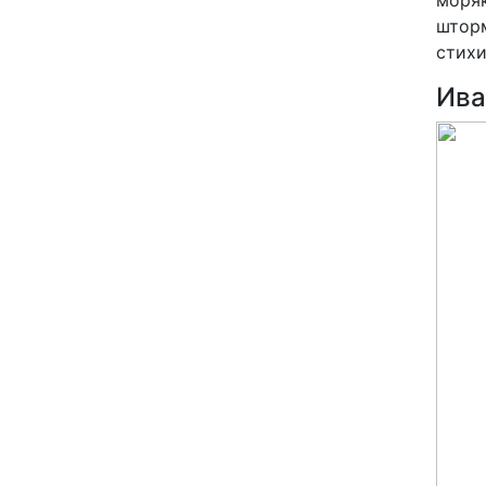
шторм
стихи
Ива