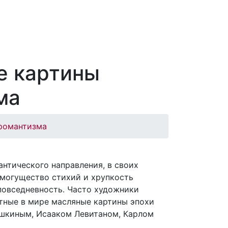
е картины
ма
 романтизма
нтического направления, в своих
 могущество стихий и хрупкость
повседневность. Часто художники
тные в мире масляные картины эпохи
шкиным, Исааком Левитаном, Карлом