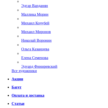
Эдгар Варданян
Маллика Морин
Михаил Кочубей
Михаил Миронов
Николай Воронин
Ольга Казанцева
Елена Семенова
Эдуард Финиревский
Все художники
Акции
Багет
Оплата и доставка
Статьи