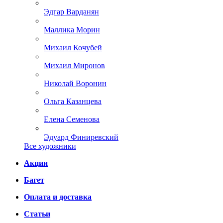
Эдгар Варданян
Маллика Морин
Михаил Кочубей
Михаил Миронов
Николай Воронин
Ольга Казанцева
Елена Семенова
Эдуард Финиревский
Все художники
Акции
Багет
Оплата и доставка
Статьи