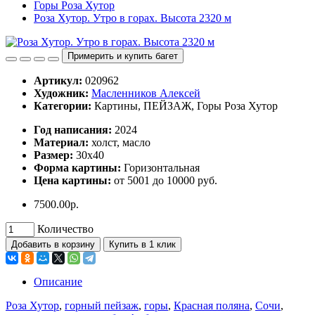
Горы Роза Хутор
Роза Хутор. Утро в горах. Высота 2320 м
Примерить и купить багет
Артикул:
020962
Художник:
Масленников Алексей
Категории:
Картины, ПЕЙЗАЖ, Горы Роза Хутор
Год написания:
2024
Материал:
холст, масло
Размер:
30х40
Форма картины:
Горизонтальная
Цена картины:
от 5001 до 10000 руб.
7500.00р.
Количество
Добавить в корзину
Купить в 1 клик
Описание
Роза Хутор
,
горный пейзаж
,
горы
,
Красная поляна
,
Сочи
,