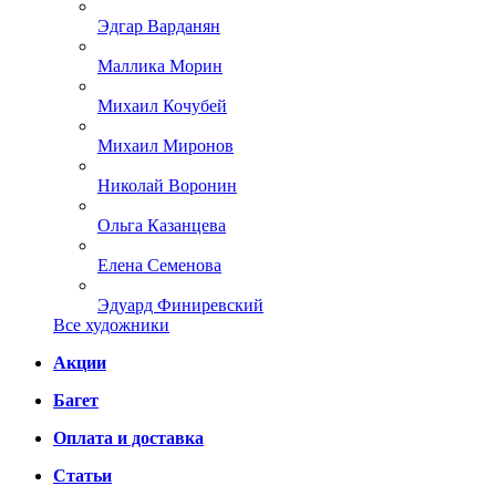
Эдгар Варданян
Маллика Морин
Михаил Кочубей
Михаил Миронов
Николай Воронин
Ольга Казанцева
Елена Семенова
Эдуард Финиревский
Все художники
Акции
Багет
Оплата и доставка
Статьи